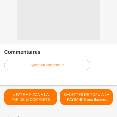
Commentaires
Ajouter un commentaire
< PATE A PIZZA A LA
GALETTES DE TOFU A LA
FARINE ½ COMPLETE
PAYSANNE aux flocons
(T80) AVEC MAP (machine
d’avoine et au comté >
à pain)