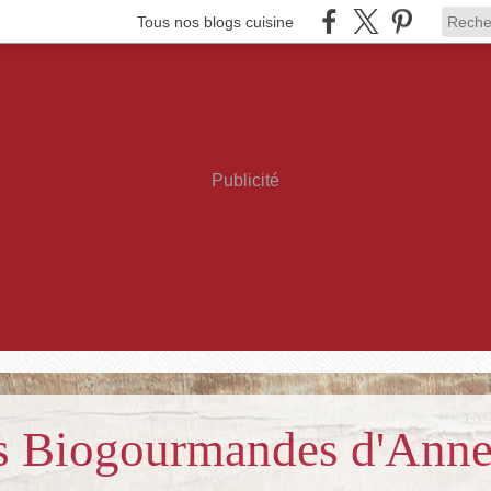
Tous nos blogs cuisine
Publicité
es Biogourmandes d'Ann