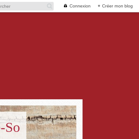
Connexion
+
Créer mon blog
e-So