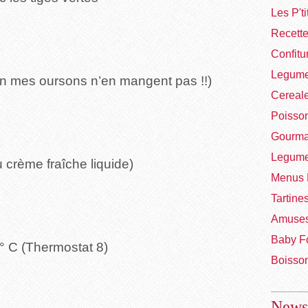
Les P't
Recett
Confitu
Legume
on mes oursons n’en mangent pas !!)
Cereal
Poisso
Gourma
Legume
 crème fraîche liquide)
Menus 
Tartine
Amuses
Baby F
 ° C (Thermostat 8)
Boisso
Newsl