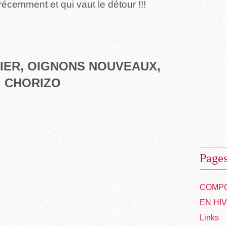
 récemment et qui vaut le détour !!!
IER, OIGNONS NOUVEAUX,
CHORIZO
Page
COMPO
EN HI
Links