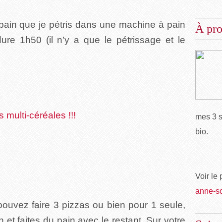
à pain que je pétris dans une machine à pain
À pr
re 1h50 (il n’y a que le pétrissage et le
 multi-céréales !!!
mes 3 s
bio.
Voir le 
anne-s
ouvez faire 3 pizzas ou bien pour 1 seule,
n et faites du pain avec le restant. Sur votre