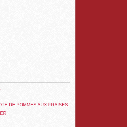
s
TE DE POMMES AUX FRAISES
VER