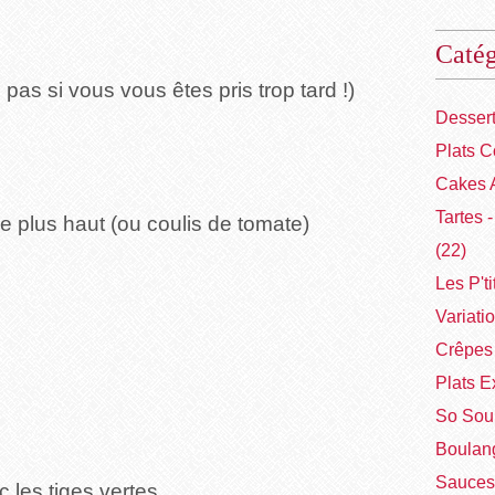
Catég
as si vous vous êtes pris trop tard !)
Desser
Plats C
Cakes 
Tartes 
plus haut (ou coulis de tomate)
(22)
Les P'ti
Variati
Crêpes 
Plats E
So Sou
Boulang
Sauces
 les tiges vertes