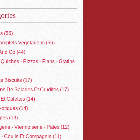
ories
ts
(56)
omplets Vegetariens
(56)
And Co
(44)
- Quiches - Pizzas - Flans - Gratins
ts Biscuits
(17)
ons De Salades Et Crudites
(17)
Et Galettes
(14)
xotiques
(14)
pes
(13)
erie - Viennoiserie - Pâtes
(12)
 - Coulis Et Compagnie
(11)