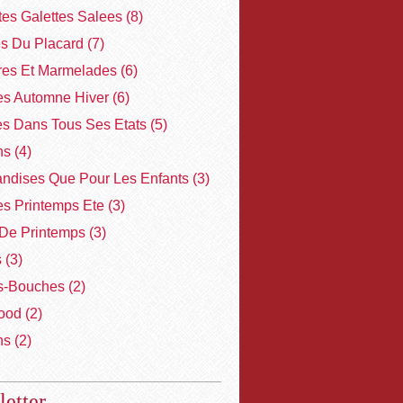
ites Galettes Salees
(8)
es Du Placard
(7)
res Et Marmelades
(6)
s Automne Hiver
(6)
es Dans Tous Ses Etats
(5)
ns
(4)
ndises Que Pour Les Enfants
(3)
s Printemps Ete
(3)
De Printemps
(3)
s
(3)
-Bouches
(2)
ood
(2)
ns
(2)
etter