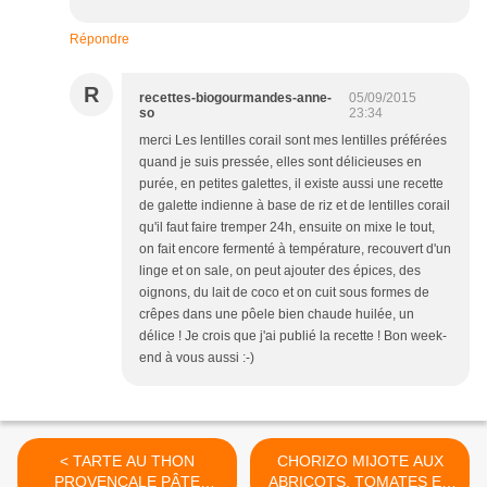
Répondre
R
recettes-biogourmandes-anne-
05/09/2015
so
23:34
merci Les lentilles corail sont mes lentilles préférées
quand je suis pressée, elles sont délicieuses en
purée, en petites galettes, il existe aussi une recette
de galette indienne à base de riz et de lentilles corail
qu'il faut faire tremper 24h, ensuite on mixe le tout,
on fait encore fermenté à température, recouvert d'un
linge et on sale, on peut ajouter des épices, des
oignons, du lait de coco et on cuit sous formes de
crêpes dans une pôele bien chaude huilée, un
délice ! Je crois que j'ai publié la recette ! Bon week-
end à vous aussi :-)
< TARTE AU THON
CHORIZO MIJOTE AUX
PROVENCALE PÂTE
ABRICOTS, TOMATES ET