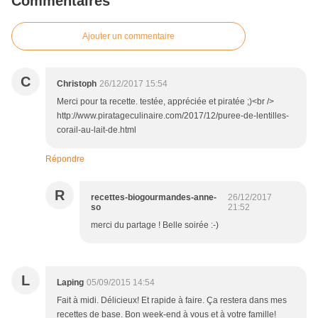
Commentaires
Ajouter un commentaire
C
Christoph
26/12/2017 15:54
Merci pour ta recette. testée, appréciée et piratée ;)<br />
http://www.piratageculinaire.com/2017/12/puree-de-lentilles-
corail-au-lait-de.html
Répondre
R
recettes-biogourmandes-anne-
26/12/2017
so
21:52
merci du partage ! Belle soirée :-)
L
Laping
05/09/2015 14:54
Fait à midi. Délicieux! Et rapide à faire. Ça restera dans mes
recettes de base. Bon week-end à vous et à votre famille!