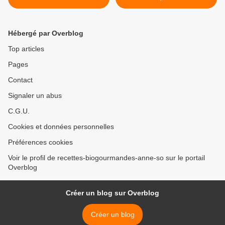
BRISEE CROUSTI-
POIS CHICHES SERVI
MOELLEUSE A L’HUILE
AVEC DU BOULGOUR A LA
D’OLIVE ET CREME DE
CANNELLE >
Hébergé par Overblog
SOJA
Top articles
Pages
Contact
Signaler un abus
C.G.U.
Cookies et données personnelles
Préférences cookies
Voir le profil de recettes-biogourmandes-anne-so sur le portail
Overblog
Créer un blog sur Overblog
Créer un blog