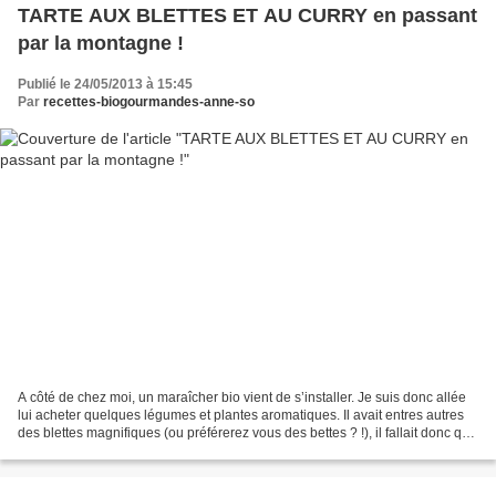
TARTE AUX BLETTES ET AU CURRY en passant
par la montagne !
Publié le 24/05/2013 à 15:45
Par
recettes-biogourmandes-anne-so
A côté de chez moi, un maraîcher bio vient de s’installer. Je suis donc allée
lui acheter quelques légumes et plantes aromatiques. Il avait entres autres
des blettes magnifiques (ou préférerez vous des bettes ? !), il fallait donc que
je leur fasse honneur...