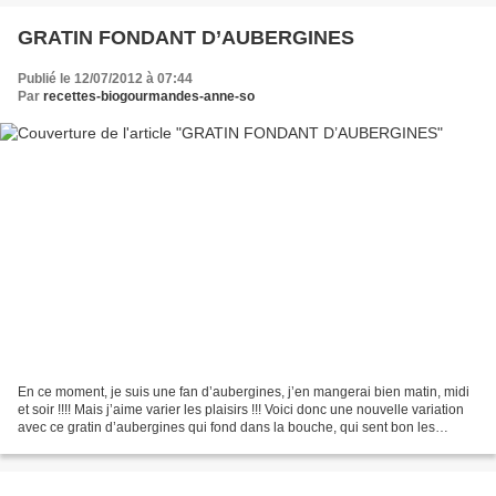
GRATIN FONDANT D’AUBERGINES
Publié le 12/07/2012 à 07:44
Par
recettes-biogourmandes-anne-so
En ce moment, je suis une fan d’aubergines, j’en mangerai bien matin, midi
et soir !!!! Mais j’aime varier les plaisirs !!! Voici donc une nouvelle variation
avec ce gratin d’aubergines qui fond dans la bouche, qui sent bon les
parfums du sud avec le...