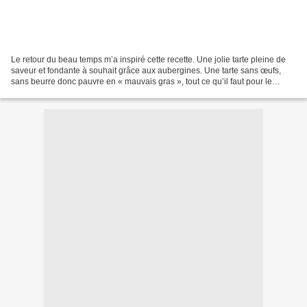
Le retour du beau temps m’a inspiré cette recette. Une jolie tarte pleine de
saveur et fondante à souhait grâce aux aubergines. Une tarte sans œufs,
sans beurre donc pauvre en « mauvais gras », tout ce qu’il faut pour le
printemps. La pâte brisée à la...