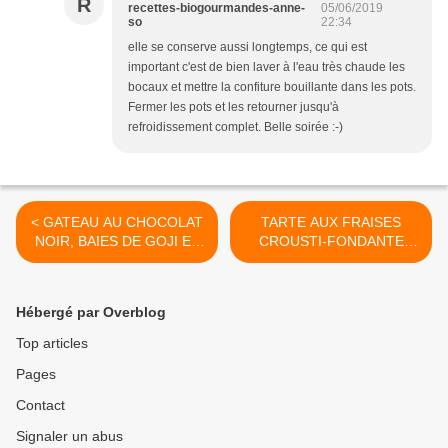
R
recettes-biogourmandes-anne-
05/06/2019
so
22:34
elle se conserve aussi longtemps, ce qui est
important c'est de bien laver à l'eau très chaude les
bocaux et mettre la confiture bouillante dans les pots.
Fermer les pots et les retourner jusqu'à
refroidissement complet. Belle soirée :-)
< GATEAU AU CHOCOLAT
TARTE AUX FRAISES
NOIR, BAIES DE GOJI ET
CROUSTI-FONDANTE
FARINE DE RIZ COMPLET
AVEC PATE SUCREE ET
CREME PATISSIERE AU
LAIT DE SOJA VANILLE >
Hébergé par Overblog
Top articles
Pages
Contact
Signaler un abus