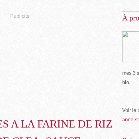
Publicité
À pr
mes 3 s
bio.
Voir le 
anne-s
S A LA FARINE DE RIZ