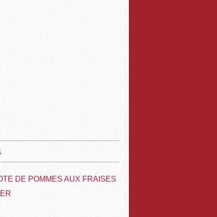
s
TE DE POMMES AUX FRAISES
VER