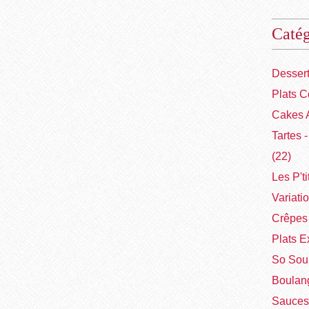
Catég
Desser
Plats C
Cakes 
Tartes 
(22)
Les P'ti
Variati
Crêpes 
Plats E
So Sou
Boulang
Sauces