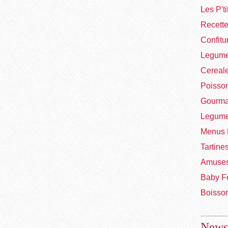
Les P't
Recett
Confitu
Legume
Cereal
Poisso
Gourma
Legume
Menus 
Tartine
Amuses
Baby F
Boisso
Newsl