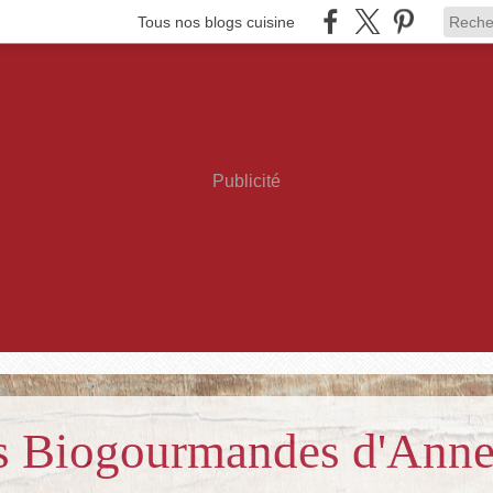
Tous nos blogs cuisine
Publicité
es Biogourmandes d'Ann