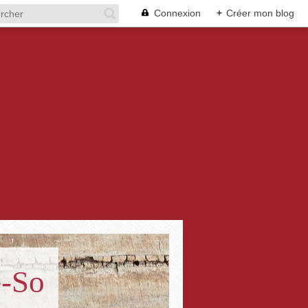
Connexion
+
Créer mon blog
e-So