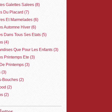
ites Galettes Salees
(8)
es Du Placard
(7)
res Et Marmelades
(6)
s Automne Hiver
(6)
es Dans Tous Ses Etats
(5)
ns
(4)
ndises Que Pour Les Enfants
(3)
s Printemps Ete
(3)
De Printemps
(3)
s
(3)
-Bouches
(2)
ood
(2)
ns
(2)
etter