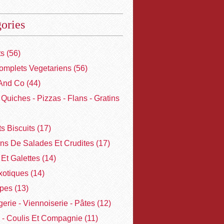
ories
ts
(56)
omplets Vegetariens
(56)
And Co
(44)
- Quiches - Pizzas - Flans - Gratins
ts Biscuits
(17)
ons De Salades Et Crudites
(17)
Et Galettes
(14)
xotiques
(14)
pes
(13)
erie - Viennoiserie - Pâtes
(12)
 - Coulis Et Compagnie
(11)