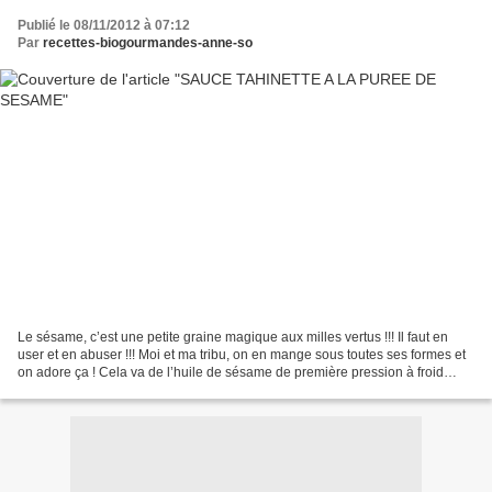
Publié le 08/11/2012 à 07:12
Par
recettes-biogourmandes-anne-so
Le sésame, c’est une petite graine magique aux milles vertus !!! Il faut en
user et en abuser !!! Moi et ma tribu, on en mange sous toutes ses formes et
on adore ça ! Cela va de l’huile de sésame de première pression à froid
dans la purée du petit dernier,...