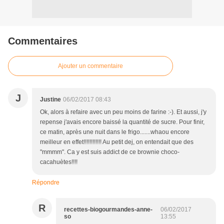
Commentaires
Ajouter un commentaire
J
Justine
06/02/2017 08:43
Ok, alors à refaire avec un peu moins de farine :-). Et aussi, j'y
repense j'avais encore baissé la quantité de sucre. Pour finir,
ce matin, après une nuit dans le frigo.......whaou encore
meilleur en effet!!!!!!!!!!!! Au petit dej, on entendait que des
"mmmm". Ca y est suis addict de ce brownie choco-
cacahuètes!!!!
Répondre
R
recettes-biogourmandes-anne-
06/02/2017
so
13:55