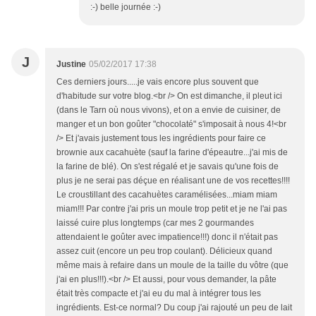
:-) belle journée :-)
J
Justine
05/02/2017 17:38
Ces derniers jours.....je vais encore plus souvent que
d'habitude sur votre blog.<br /> On est dimanche, il pleut ici
(dans le Tarn où nous vivons), et on a envie de cuisiner, de
manger et un bon goûter "chocolaté" s'imposait à nous 4!<br
/> Et j'avais justement tous les ingrédients pour faire ce
brownie aux cacahuète (sauf la farine d'épeautre...j'ai mis de
la farine de blé). On s'est régalé et je savais qu'une fois de
plus je ne serai pas déçue en réalisant une de vos recettes!!!!
Le croustillant des cacahuètes caramélisées...miam miam
miam!!! Par contre j'ai pris un moule trop petit et je ne l'ai pas
laissé cuire plus longtemps (car mes 2 gourmandes
attendaient le goûter avec impatience!!!) donc il n'était pas
assez cuit (encore un peu trop coulant). Délicieux quand
même mais à refaire dans un moule de la taille du vôtre (que
j'ai en plus!!!).<br /> Et aussi, pour vous demander, la pâte
était très compacte et j'ai eu du mal à intégrer tous les
ingrédients. Est-ce normal? Du coup j'ai rajouté un peu de lait