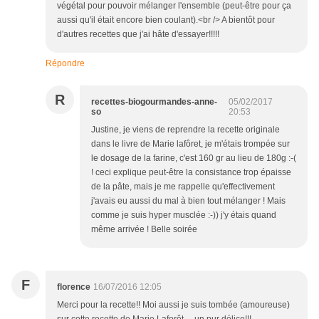
végétal pour pouvoir mélanger l'ensemble (peut-être pour ça
aussi qu'il était encore bien coulant).<br /> A bientôt pour
d'autres recettes que j'ai hâte d'essayer!!!!!
Répondre
R
recettes-biogourmandes-anne-
05/02/2017
so
20:53
Justine, je viens de reprendre la recette originale
dans le livre de Marie lafôret, je m'étais trompée sur
le dosage de la farine, c'est 160 gr au lieu de 180g :-(
! ceci explique peut-être la consistance trop épaisse
de la pâte, mais je me rappelle qu'effectivement
j'avais eu aussi du mal à bien tout mélanger ! Mais
comme je suis hyper musclée :-)) j'y étais quand
même arrivée ! Belle soirée
F
florence
16/07/2016 12:05
Merci pour la recette!! Moi aussi je suis tombée (amoureuse)