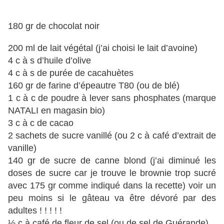
180 gr de chocolat noir
200 ml de lait végétal (j’ai choisi le lait d’avoine)
4 c à s d’huile d’olive
4 c à s de purée de cacahuètes
160 gr de farine d’épeautre T80 (ou de blé)
1 c à c de poudre à lever sans phosphates (marque
NATALI en magasin bio)
3 c à c de cacao
2 sachets de sucre vanillé (ou 2 c à café d’extrait de
vanille)
140 gr de sucre de canne blond (j’ai diminué les
doses de sucre car je trouve le brownie trop sucré
avec 175 gr comme indiqué dans la recette) voir un
peu moins si le gâteau va être dévoré par des
adultes ! ! ! ! !
½ c à café de fleur de sel (ou de sel de Guérande)