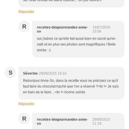
sur cette recette de Marie Laforêt.... un pur délice!!!
Répondre
R
recettes-biogourmandes-anne-
16/07/2016
so
23:06
oui j'adore ce qu'elle fait aussi bien en sucré qu'en
salé et en plus ses photos sont magnifiques ! Belle
soirée :-)
S
Séverine
29/08/2015 19:16
Rebonjour Anne-So, dans la recette vous ne précisez ce qu'il
faut faire du chocolat haché que l'on a réservé ?<br /> Je suis
en train de le faire ...<br /> bonne soirée
Répondre
R
recettes-biogourmandes-anne-
29/08/2015
so
21:19