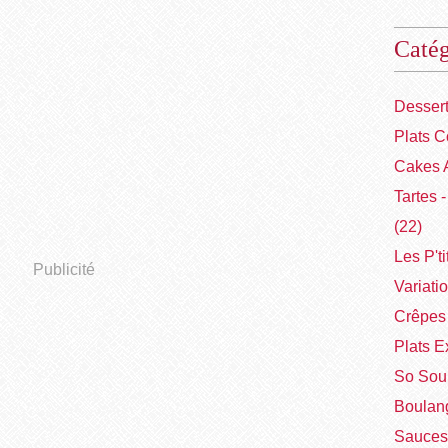
Catég
Desser
Plats C
Cakes 
Tartes 
(22)
Les P'ti
Publicité
Variati
Crêpes 
Plats E
So Sou
Boulang
Sauces