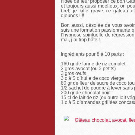
l’idée de leur proposer ce bon Gâte
et toujours aussi moelleux, on pou
bref, je kiffe grave ce gâteau e
djeunes !!!!
Bon aussi, désolée de vous avoir
suis une formation passionnante 
l’hypnose spirituelle de régression
mai, j’ai trop hâte !
Ingrédients pour 8 à 10 parts :
160 gr de farine de riz complet
2 gros avocat (ou 3 petits)
3 gros œufs
3 c à S d’huile de coco vierge
80 gr de fleur de sucre de coco (o
1/2 sachet de poudre à lever sans
200 gr de chocolat noir
15 cl de lait de riz (ou autre lait vég
1 c à S d’amandes grillées concas