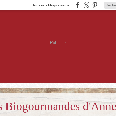
Tous nos blogs cuisine
Publicité
es Biogourmandes d'Ann