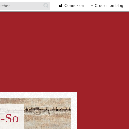
Connexion
+
Créer mon blog
e-So