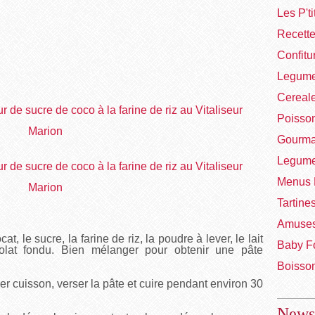
Les P't
Recett
Confitu
Legume
Cereal
Poisso
Gourma
Legume
Menus 
Tartine
Amuses
t, le sucre, la farine de riz, la poudre à lever, le lait
Baby F
olat fondu. Bien mélanger pour obtenir une pâte
Boisso
 cuisson, verser la pâte et cuire pendant environ 30
Newsl