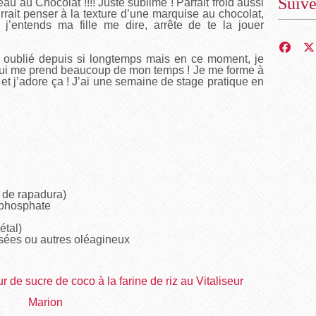
Suiv
au au Chocolat !!!! Juste sublime ! Parfait froid aussi
rrait penser à la texture d’une marquise au chocolat,
t j’entends ma fille me dire, arrête de te la jouer
 oublié depuis si longtemps mais en ce moment, je
qui me prend beaucoup de mon temps ! Je me forme à
 et j’adore ça ! J’ai une semaine de stage pratique en
u de rapadura)
 phosphate
étal)
sées ou autres oléagineux