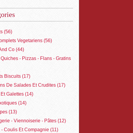
ories
ts
(56)
omplets Vegetariens
(56)
And Co
(44)
- Quiches - Pizzas - Flans - Gratins
ts Biscuits
(17)
ons De Salades Et Crudites
(17)
Et Galettes
(14)
xotiques
(14)
pes
(13)
erie - Viennoiserie - Pâtes
(12)
 - Coulis Et Compagnie
(11)