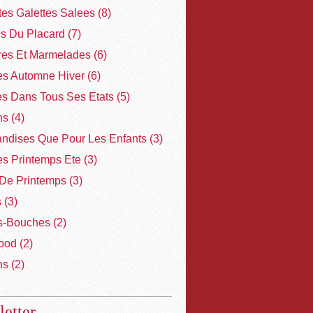
ites Galettes Salees
(8)
es Du Placard
(7)
res Et Marmelades
(6)
s Automne Hiver
(6)
es Dans Tous Ses Etats
(5)
ns
(4)
ndises Que Pour Les Enfants
(3)
s Printemps Ete
(3)
De Printemps
(3)
s
(3)
-Bouches
(2)
ood
(2)
ns
(2)
etter