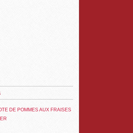
s
TE DE POMMES AUX FRAISES
VER