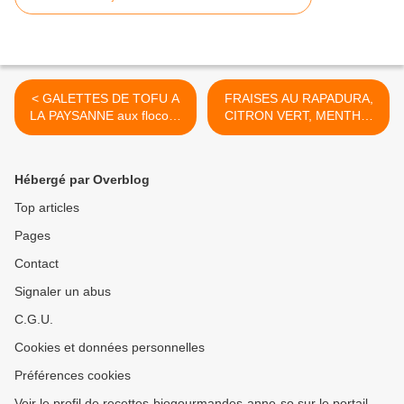
< GALETTES DE TOFU A
FRAISES AU RAPADURA,
LA PAYSANNE aux flocons
CITRON VERT, MENTHE,
d’avoine et au comté
ET POIVRE DU MOULIN 5
BAIES >
Hébergé par Overblog
Top articles
Pages
Contact
Signaler un abus
C.G.U.
Cookies et données personnelles
Préférences cookies
Voir le profil de recettes-biogourmandes-anne-so sur le portail