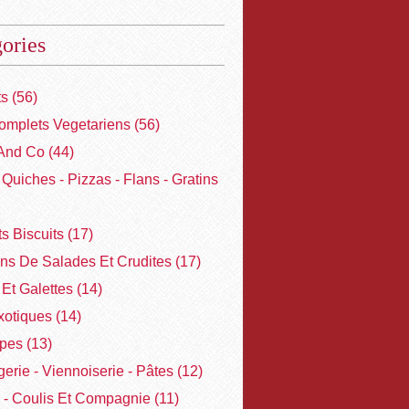
ories
ts
(56)
omplets Vegetariens
(56)
And Co
(44)
- Quiches - Pizzas - Flans - Gratins
ts Biscuits
(17)
ons De Salades Et Crudites
(17)
Et Galettes
(14)
xotiques
(14)
pes
(13)
erie - Viennoiserie - Pâtes
(12)
 - Coulis Et Compagnie
(11)