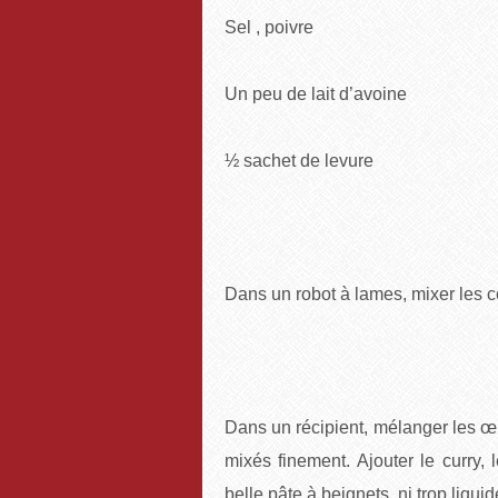
Sel , poivre
Un peu de lait d
½ sachet de levure
Dans un robot à lames, mixer les co
Dans un récipient, mélanger les œufs
mixés finement. Ajouter le curry, 
belle pâte à beignets, ni trop liquid