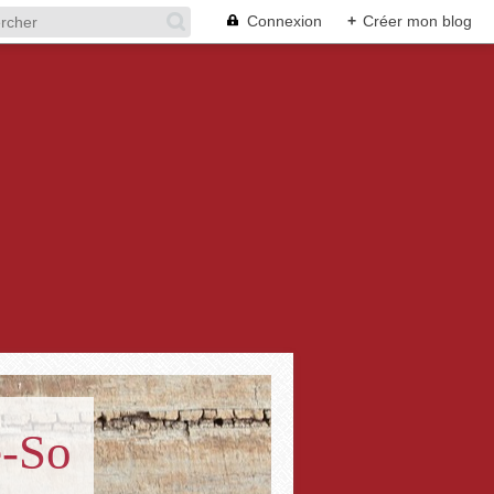
Connexion
+
Créer mon blog
e-So