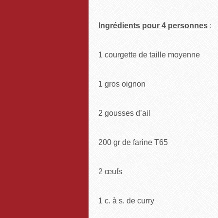
Ingrédients pour 4 personnes
:
1 courgette de taille moye
1 gros o
2 gousses d’
200 gr de farine T65
2 œu
1 c. à s. de curry