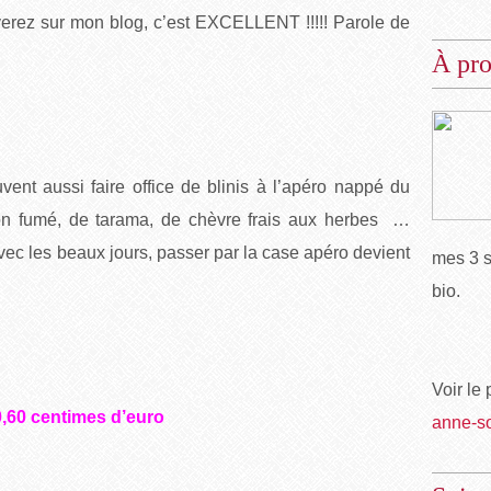
verez sur mon blog, c’est EXCELLENT !!!!! Parole de
À pr
uvent aussi faire office de blinis à l’apéro nappé du
on fumé, de tarama, de chèvre frais aux herbes …
Avec les beaux jours, passer par la case apéro devient
mes 3 s
bio.
Voir le 
0,60 centimes d’euro
anne-s