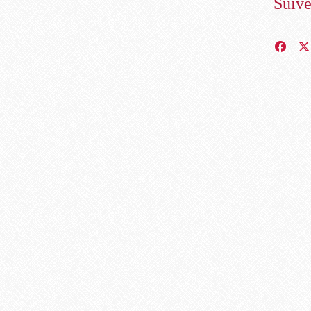
Suiv
nne
ignon
ail
fs