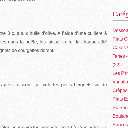
Catég
Desser
 3 c. à s. d’huile d’olive. A l’aide d’une cuillère à
Plats C
tes dans la poêle, les laisser cuire de chaque côté
Cakes 
gnets de courgettes dorent.
Tartes 
(22)
Les P'ti
Variati
, après cuisson, je mets les petits beignets sur du
Crêpes 
Plats E
So Sou
Boulang
Sauces
oêles pour cuire les beignets, en 10 à 12 minutes, ils