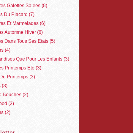
ites Galettes Salees
(8)
es Du Placard
(7)
res Et Marmelades
(6)
s Automne Hiver
(6)
es Dans Tous Ses Etats
(5)
ns
(4)
ndises Que Pour Les Enfants
(3)
s Printemps Ete
(3)
De Printemps
(3)
s
(3)
-Bouches
(2)
ood
(2)
ns
(2)
etter