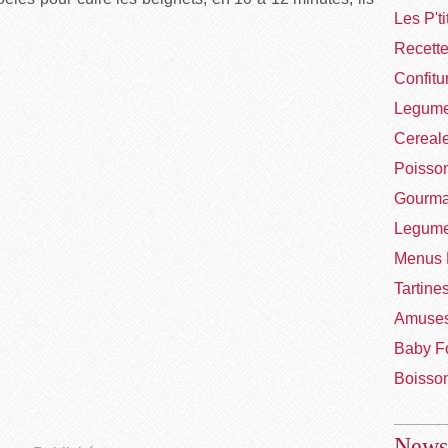
Les P't
Recett
Confitu
Legume
Cereal
Poisso
Gourma
Legume
Menus 
Tartine
Amuses
Baby F
Boisso
Newsl