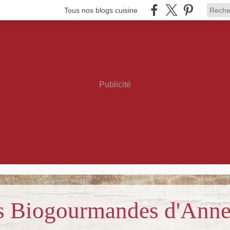
Tous nos blogs cuisine
Publicité
es Biogourmandes d'Ann