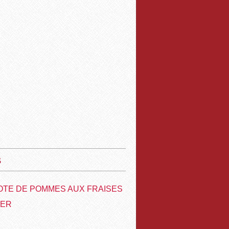
s
TE DE POMMES AUX FRAISES
VER