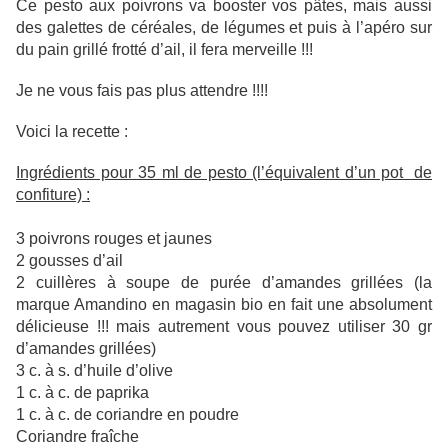
Ce pesto aux poivrons va booster vos pâtes, mais aussi
des galettes de céréales, de légumes et puis à l’apéro sur
du pain grillé frotté d’ail, il fera merveille !!!
Je ne vous fais pas plus attendre !!!!
Voici la recette :
Ingrédients pour 35 ml de pesto (l’équivalent d’un pot de
confiture) :
3 poivrons rouges et jaunes
2 gousses d’ail
2 cuillères à soupe de purée d’amandes grillées (la
marque Amandino en magasin bio en fait une absolument
délicieuse !!! mais autrement vous pouvez utiliser 30 gr
d’amandes grillées)
3 c. à s. d’huile d’olive
1 c. à c. de paprika
1 c. à c. de coriandre en poudre
Coriandre fraîche