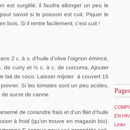
on est surgélé, il faudra allonger un peu le
ut savoir si le poisson est cuit. Piquer le
bois. Si il rentre facilement, c'est cuit !
ns 2 c. à s. d’huile d’olive l’oignon émincé,
 c. de curry et ½ c. à c. de curcuma. Ajouter
 lait de coco. Laisser mijoter à couvert 15
 poivrer. Si les tomates sont un peu acides,
Page
. de sucre de canne.
COMPO
rsemé de coriandre frais et d’un filet d’huile
EN HI
ion à froid (qu’on trouve en magasin bio).
Links