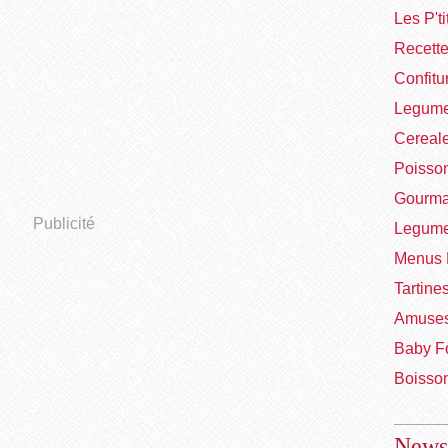
Les P't
Recett
Confitu
Legume
Cereal
Poisso
Gourma
Publicité
Legume
Menus 
Tartine
Amuses
Baby F
Boisso
Newsl