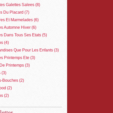
ites Galettes Salees
(8)
es Du Placard
(7)
res Et Marmelades
(6)
s Automne Hiver
(6)
es Dans Tous Ses Etats
(5)
ns
(4)
ndises Que Pour Les Enfants
(3)
s Printemps Ete
(3)
De Printemps
(3)
s
(3)
-Bouches
(2)
ood
(2)
ns
(2)
etter