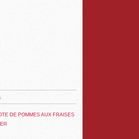
s
TE DE POMMES AUX FRAISES
VER