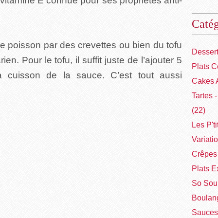
n vitamine E connue pour ses propriétés anti-
Catég
 le poisson par des crevettes ou bien du tofu
Desser
n. Pour le tofu, il suffit juste de l’ajouter 5
Plats C
a cuisson de la sauce. C’est tout aussi
Cakes 
Tartes 
(22)
Les P'ti
Variati
Crêpes 
Plats E
So Sou
Boulang
Sauces