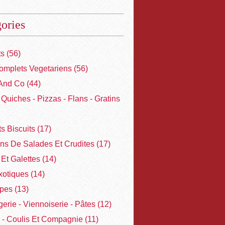
ories
ts
(56)
omplets Vegetariens
(56)
And Co
(44)
- Quiches - Pizzas - Flans - Gratins
ts Biscuits
(17)
ons De Salades Et Crudites
(17)
Et Galettes
(14)
xotiques
(14)
pes
(13)
erie - Viennoiserie - Pâtes
(12)
 - Coulis Et Compagnie
(11)