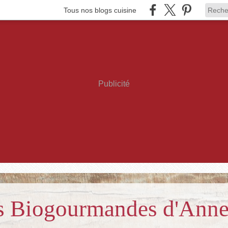
Tous nos blogs cuisine
Publicité
es Biogourmandes d'Ann