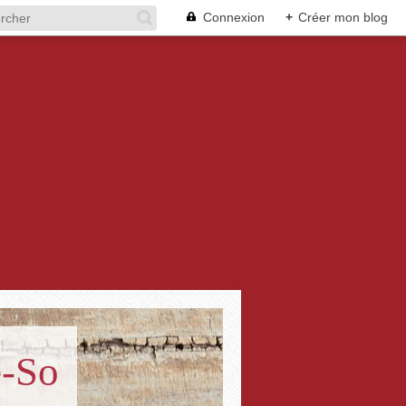
Connexion
+
Créer mon blog
e-So