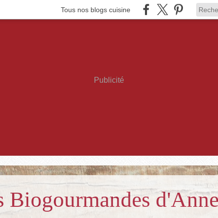
Tous nos blogs cuisine
Publicité
es Biogourmandes d'Ann