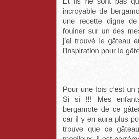
Et ils ne sont pas qu
incroyable de bergamote
une recette digne de 
fouiner sur un des me
j’ai trouvé le gâteau
l’inspiration pour le gâ
Pour une fois c’est un 
Si si !!! Mes enfant
bergamote de ce gâte
car il y en aura plus p
trouve que ce gâteau
moelleux, il est carrém