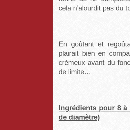
cela n’alourdit pas du to
En goûtant et regoûta
plairait bien en comp
crémeux avant du fond
de limite…
Ingrédients pour 8 à
de diamètre)