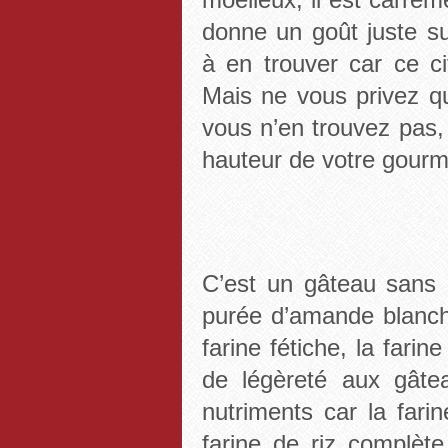
donne un goût juste su
à en trouver car ce c
Mais ne vous privez q
vous n’en trouvez pas, 
hauteur de votre gourm
C’est un gâteau sans 
purée d’amande blanche,
farine fétiche, la fari
de légèreté aux gâte
nutriments car la fari
farine de riz complète