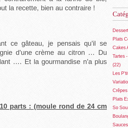
ut la recette, bien au contraire !
Catég
Desser
Plats C
nt ce gâteau, je pensais qu’il se
Cakes 
agnie d’une crème au citron … Du
Tartes 
ant …. Et la gourmandise n’a plus
(22)
Les P'ti
Variati
Crêpes 
Plats E
 10 parts : (moule rond de 24 cm
So Sou
Boulang
Sauces