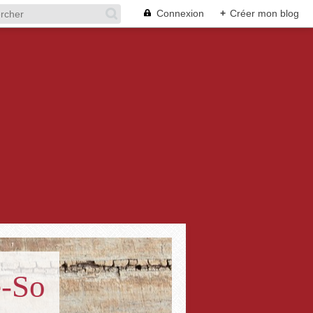
Connexion
+
Créer mon blog
e-So