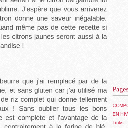
blime. J’espère que vous arriverez
itron donne une saveur inégalable.
uand même pas de cette recette si
les citrons jaunes seront aussi à la
andise !
beurre que j’ai remplacé par de la
Page
 et sans gluten car j’ai utilisé ma
ne de riz complet qui donne tellement
COMPO
aux ! Sans oublier tous les bons
EN HI
ne est complète et l’avantage de la
Links
, contrairement à la farine de blé,