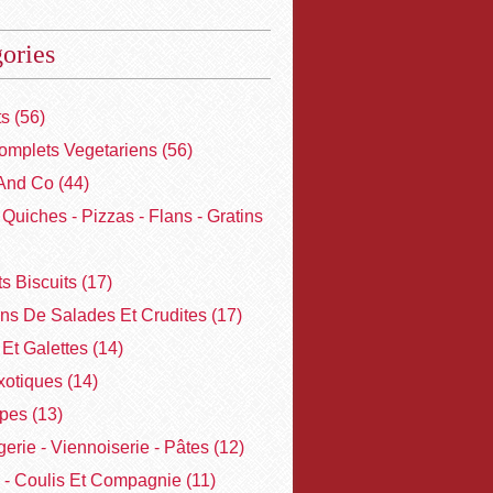
ories
ts
(56)
omplets Vegetariens
(56)
And Co
(44)
- Quiches - Pizzas - Flans - Gratins
ts Biscuits
(17)
ons De Salades Et Crudites
(17)
Et Galettes
(14)
xotiques
(14)
pes
(13)
erie - Viennoiserie - Pâtes
(12)
 - Coulis Et Compagnie
(11)