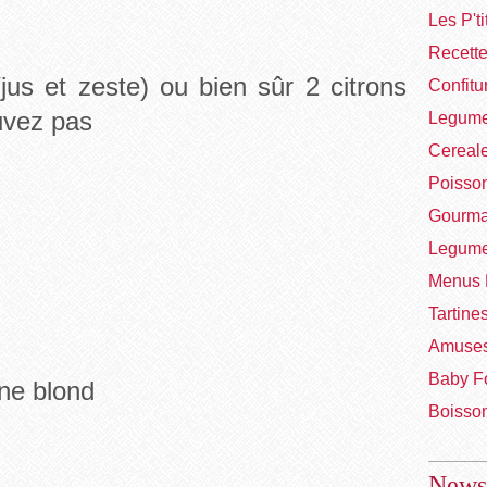
Les P't
Recett
jus et zeste) ou bien sûr 2 citrons
Confitu
uvez pas
Legume
Cereal
Poisso
Gourma
Legume
Menus 
Tartine
Amuses
Baby F
ne blond
Boisso
Newsl