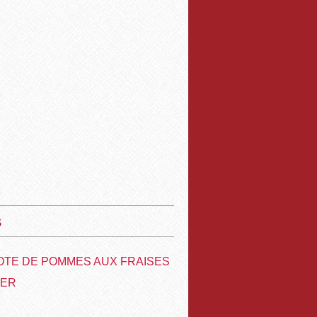
s
TE DE POMMES AUX FRAISES
VER