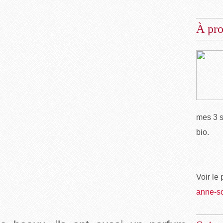
À pr
mes 3 s
bio.
Voir le 
anne-s