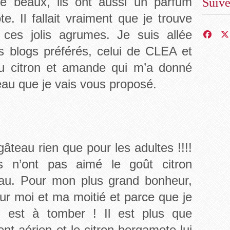
e beaux, ils ont aussi un parfum
Suiv
. Il fallait vraiment que je trouve
ces jolis agrumes. Je suis allée
s blogs préférés, celui de CLEA et
 au citron et amande qui m’a donné
teau que je vais vous proposé.
gâteau rien que pour les adultes !!!!
s n’ont pas aimé le goût citron
au. Pour mon plus grand bonheur,
our moi et ma moitié et parce que je
 est à tomber ! Il est plus que
ent aérien et le citron bergamote lui