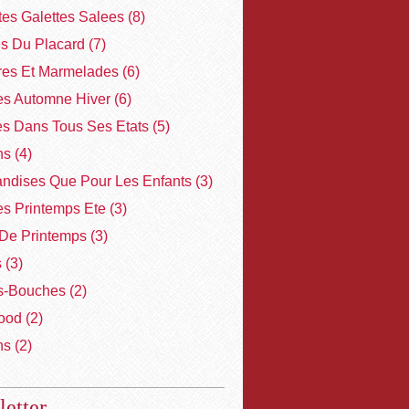
ites Galettes Salees
(8)
es Du Placard
(7)
res Et Marmelades
(6)
s Automne Hiver
(6)
es Dans Tous Ses Etats
(5)
ns
(4)
ndises Que Pour Les Enfants
(3)
s Printemps Ete
(3)
De Printemps
(3)
s
(3)
-Bouches
(2)
ood
(2)
ns
(2)
etter