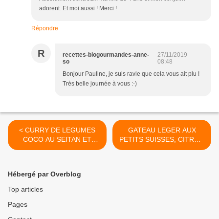
adorent. Et moi aussi ! Merci !
Répondre
R
recettes-biogourmandes-anne-
27/11/2019
so
08:48
Bonjour Pauline, je suis ravie que cela vous ait plu !
Très belle journée à vous :-)
< CURRY DE LEGUMES
GATEAU LEGER AUX
COCO AU SEITAN ET
PETITS SUISSES, CITRON
SPAGHETTIS D’EPEAUTRE
VERT ET SPECULOOS >
Hébergé par Overblog
Top articles
Pages