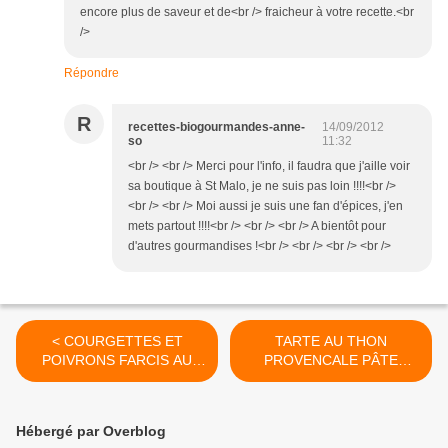
encore plus de saveur et de<br /> fraicheur à votre recette.<br
/>
Répondre
R
recettes-biogourmandes-anne-
14/09/2012
so
11:32
<br /> <br /> Merci pour l'info, il faudra que j'aille voir
sa boutique à St Malo, je ne suis pas loin !!!!<br />
<br /> <br /> Moi aussi je suis une fan d'épices, j'en
mets partout !!!!<br /> <br /> <br /> A bientôt pour
d'autres gourmandises !<br /> <br /> <br /> <br />
< COURGETTES ET
TARTE AU THON
POIVRONS FARCIS AU
PROVENCALE PÂTE
TOFU SUR LIT DE RIZ A
BRISEE CROUSTI-
LA TOMATE
MOELLEUSE A L’HUILE
D’OLIVE ET CREME DE
Hébergé par Overblog
SOJA >