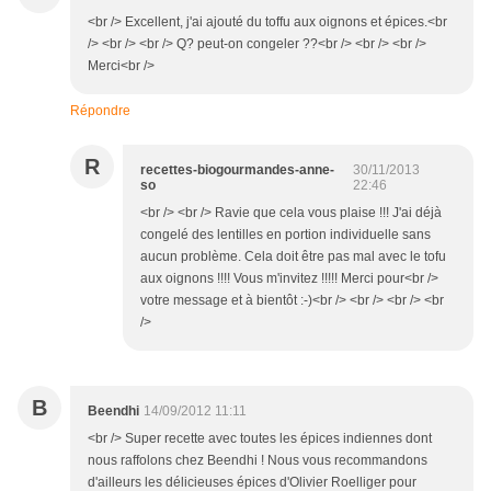
<br /> Excellent, j'ai ajouté du toffu aux oignons et épices.<br
/> <br /> <br /> Q? peut-on congeler ??<br /> <br /> <br />
Merci<br />
Répondre
R
recettes-biogourmandes-anne-
30/11/2013
so
22:46
<br /> <br /> Ravie que cela vous plaise !!! J'ai déjà
congelé des lentilles en portion individuelle sans
aucun problème. Cela doit être pas mal avec le tofu
aux oignons !!!! Vous m'invitez !!!!! Merci pour<br />
votre message et à bientôt :-)<br /> <br /> <br /> <br
/>
B
Beendhi
14/09/2012 11:11
<br /> Super recette avec toutes les épices indiennes dont
nous raffolons chez Beendhi ! Nous vous recommandons
d'ailleurs les délicieuses épices d'Olivier Roelliger pour