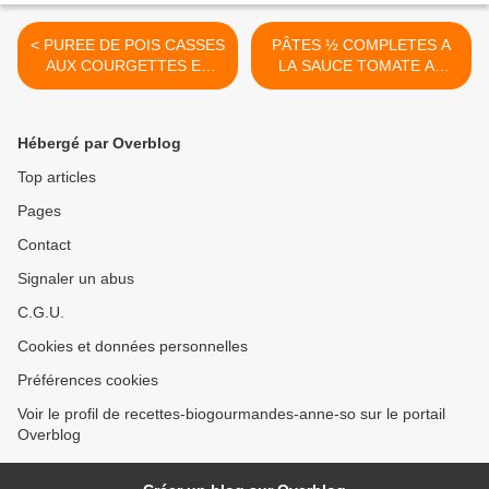
< PUREE DE POIS CASSES
PÂTES ½ COMPLETES A
AUX COURGETTES ET
LA SAUCE TOMATE AU
CAROTTES
THON CURCUMA, CURRY,
GINGEMBRE >
Hébergé par Overblog
Top articles
Pages
Contact
Signaler un abus
C.G.U.
Cookies et données personnelles
Préférences cookies
Voir le profil de recettes-biogourmandes-anne-so sur le portail
Overblog