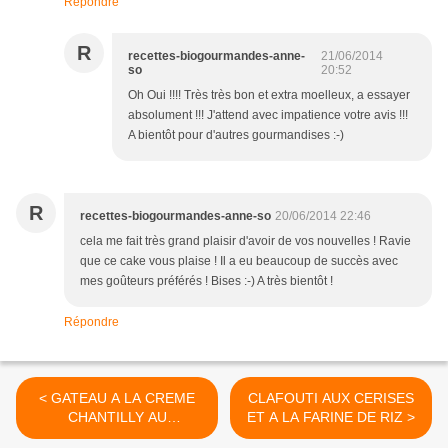
Répondre
R
recettes-biogourmandes-anne-
21/06/2014
so
20:52
Oh Oui !!!! Très très bon et extra moelleux, a essayer
absolument !!! J'attend avec impatience votre avis !!!
A bientôt pour d'autres gourmandises :-)
R
recettes-biogourmandes-anne-so
20/06/2014 22:46
cela me fait très grand plaisir d'avoir de vos nouvelles ! Ravie
que ce cake vous plaise ! Il a eu beaucoup de succès avec
mes goûteurs préférés ! Bises :-) A très bientôt !
Répondre
< GATEAU A LA CREME
CLAFOUTI AUX CERISES
CHANTILLY AU
ET A LA FARINE DE RIZ >
CHOCOLAT ET BISCUIT