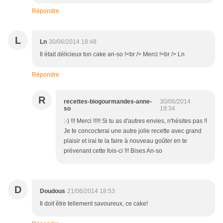
Répondre
L
Ln
30/06/2014 18:48
Il était délicieux ton cake an-so !<br /> Merci !<br /> Ln
Répondre
R
recettes-biogourmandes-anne-
30/06/2014
so
19:34
:-) !!! Merci !!!!! Si tu as d'autres envies, n'hésites pas !!
Je te concocterai une autre jolie recette avec grand
plaisir et irai te la faire à nouveau goûter en te
prévenant cette fois-ci !!! Bises An-so
D
Doudous
21/06/2014 18:53
Il doit être tellement savoureux, ce cake!