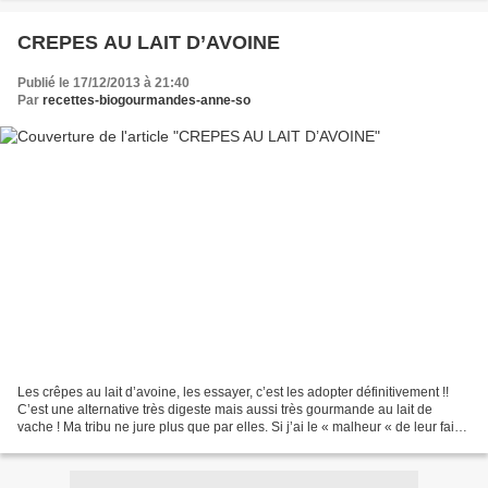
CREPES AU LAIT D’AVOINE
Publié le 17/12/2013 à 21:40
Par
recettes-biogourmandes-anne-so
Les crêpes au lait d’avoine, les essayer, c’est les adopter définitivement !!
C’est une alternative très digeste mais aussi très gourmande au lait de
vache ! Ma tribu ne jure plus que par elles. Si j’ai le « malheur « de leur faire
des crêpes au lait...