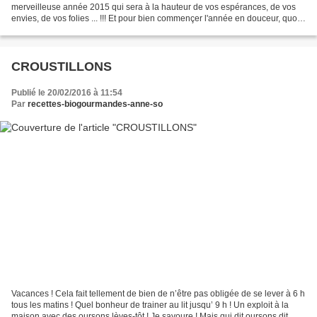
merveilleuse année 2015 qui sera à la hauteur de vos espérances, de vos
envies, de vos folies ... !!! Et pour bien commençer l'année en douceur, quoi
de mieux que de divines truffes...
CROUSTILLONS
Publié le 20/02/2016 à 11:54
Par
recettes-biogourmandes-anne-so
Vacances ! Cela fait tellement de bien de n’être pas obligée de se lever à 6 h
tous les matins ! Quel bonheur de trainer au lit jusqu’ 9 h ! Un exploit à la
maison avec des oursons lèves-tôt ! Je savoure ! Mais qui dit oursons dit