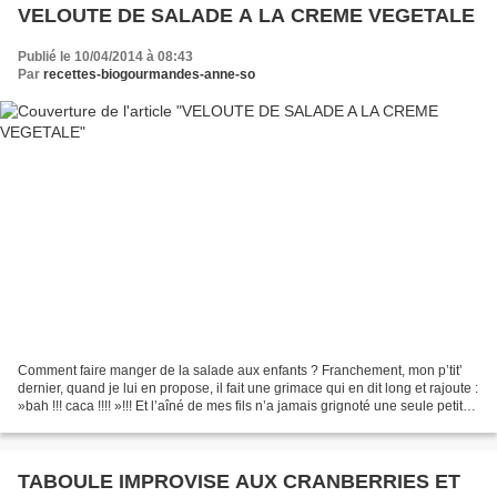
VELOUTE DE SALADE A LA CREME VEGETALE
Publié le 10/04/2014 à 08:43
Par
recettes-biogourmandes-anne-so
Comment faire manger de la salade aux enfants ? Franchement, mon p’tit’
dernier, quand je lui en propose, il fait une grimace qui en dit long et rajoute :
»bah !!! caca !!!! »!!! Et l’aîné de mes fils n’a jamais grignoté une seule petite
feuille de salade...
TABOULE IMPROVISE AUX CRANBERRIES ET