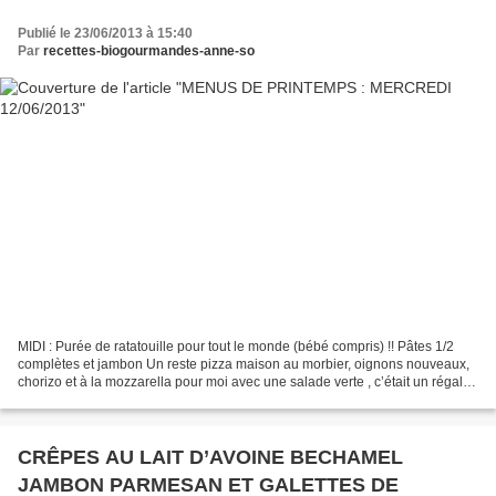
Publié le 23/06/2013 à 15:40
Par
recettes-biogourmandes-anne-so
MIDI : Purée de ratatouille pour tout le monde (bébé compris) !! Pâtes 1/2
complètes et jambon Un reste pizza maison au morbier, oignons nouveaux,
chorizo et à la mozzarella pour moi avec une salade verte , c’était un régal !
Voici ma recette de la pizza...
CRÊPES AU LAIT D’AVOINE BECHAMEL
JAMBON PARMESAN ET GALETTES DE