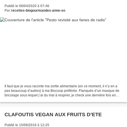
Publié le 08/04/2020 à 07:46
Par
recettes-biogourmandes-anne-so
Il faut que je vous raconte ma sortie alimentaire (en ce moment, il n’y en a
pas beaucoup d’autres) à ma Biocoop préférée. Flanquée d’un masque de
bricolage sous lequel j’ai du mal à respirer, je check une dernière fois en
sortant de ma voiture, attestation...
CLAFOUTIS VEGAN AUX FRUITS D’ETE
Publié le 15/08/2016 à 12:25