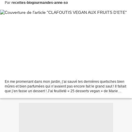
Par
recettes-biogourmandes-anne-so
En me promenant dans mon jardin, j’ai sauvé les dernières quetsches bien
mûres et bien parfumées qui n’avaient pas encore fait le grand saut ! Il fallait
que j’en fasse un dessert ! J’ai feuilleté « 25 desserts vegan » de Marie
Lafôret et bien sûr j’ai...