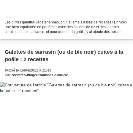
Les p’tites galettes végétariennes, on n’a jamais assez de recettes ! En voici
une bien équilibrée en protéines avec des flocons de riz et des lentilles
corail, une belle alliance, et pour donner du goût, j’y ai ajouté des épices
comme le curcuma, la...
Galettes de sarrasin (ou de blé noir) cuites à la
poêle : 2 recettes
Publié le 16/04/2012 à 11:41
Par
recettes-biogourmandes-anne-so