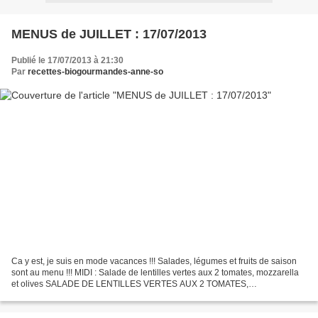
MENUS de JUILLET : 17/07/2013
Publié le 17/07/2013 à 21:30
Par
recettes-biogourmandes-anne-so
Ca y est, je suis en mode vacances !!! Salades, légumes et fruits de saison
sont au menu !!! MIDI : Salade de lentilles vertes aux 2 tomates, mozzarella
et olives SALADE DE LENTILLES VERTES AUX 2 TOMATES,
MOZZARELLA ET OLIVES NOIRES Baguettes aux graines...