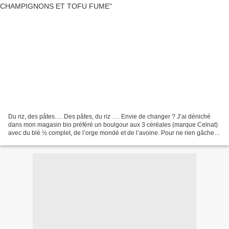
Du riz, des pâtes…. Des pâtes, du riz …. Envie de changer ? J’ai déniché
dans mon magasin bio préféré un boulgour aux 3 céréales (marque Celnat)
avec du blé ½ complet, de l’orge mondé et de l’avoine. Pour ne rien gâcher,
ce boulgour cuit en 15 à 20 minutes,...