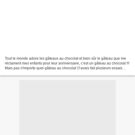
Tout le monde adore les gâteaux au chocolat et bien sûr le gâteau que me
réclament mes enfants pour leur anniversaire, c’est un gâteau au chocolat !!!
Mais pas n'importe quel gâteau au chocolat !J’avais fait plusieurs essais
mais je n’étais pas satisfaite....