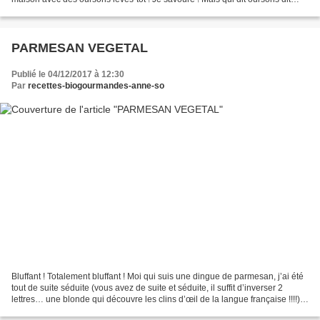
aussi bouches à nourrir,...
PARMESAN VEGETAL
Publié le 04/12/2017 à 12:30
Par
recettes-biogourmandes-anne-so
Bluffant ! Totalement bluffant ! Moi qui suis une dingue de parmesan, j’ai été
tout de suite séduite (vous avez de suite et séduite, il suffit d’inverser 2
lettres… une blonde qui découvre les clins d’œil de la langue française !!!!)
par cette recette...