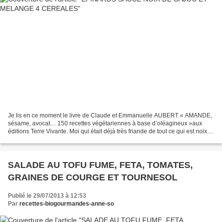
Je lis en ce moment le livre de Claude et Emmanuelle AUBERT « AMANDE,
sésame, avocat… 150 recettes végétariennes à base d’oléagineux »aux
éditions Terre Vivante. Moi qui était déjà très friande de tout ce qui est noix,
noisettes, amandes, sésame…, voici...
SALADE AU TOFU FUME, FETA, TOMATES,
GRAINES DE COURGE ET TOURNESOL
Publié le 29/07/2013 à 12:53
Par
recettes-biogourmandes-anne-so