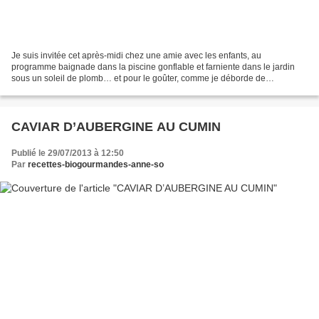
Je suis invitée cet après-midi chez une amie avec les enfants, au
programme baignade dans la piscine gonflable et farniente dans le jardin
sous un soleil de plomb… et pour le goûter, comme je déborde de
framboises , j’ai réalisé un joli coulis qui m’a...
CAVIAR D’AUBERGINE AU CUMIN
Publié le 29/07/2013 à 12:50
Par
recettes-biogourmandes-anne-so