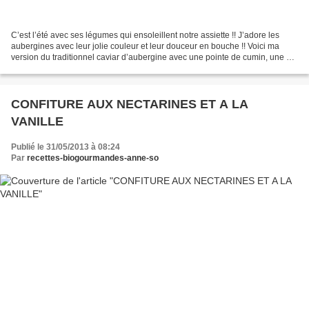
C’est l’été avec ses légumes qui ensoleillent notre assiette !! J’adore les
aubergines avec leur jolie couleur et leur douceur en bouche !! Voici ma
version du traditionnel caviar d’aubergine avec une pointe de cumin, une de
mes épices favorites pour...
CONFITURE AUX NECTARINES ET A LA
VANILLE
Publié le 31/05/2013 à 08:24
Par
recettes-biogourmandes-anne-so